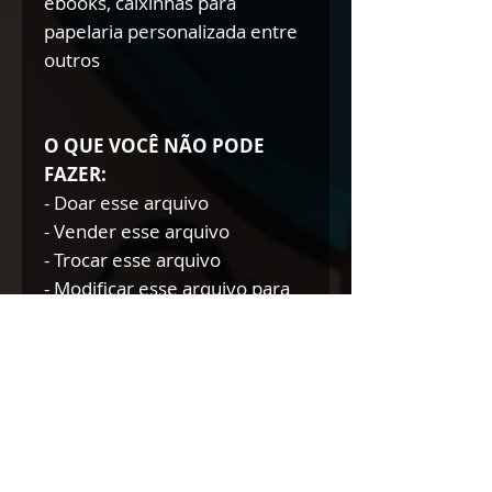
ebooks, caixinhas para
papelaria personalizada entre
outros
O QUE VOCÊ NÃO PODE
FAZER:
- Doar esse arquivo
- Vender esse arquivo
- Trocar esse arquivo
- Modificar esse arquivo para
doar/trocar/vender
NÃO AUTORIZAMOS A
REVENDA DE NOSSOS
PRODUTOS DIGITAIS NEM
TÃO POUCO A DOAÇÃO DOS
MESMOS.