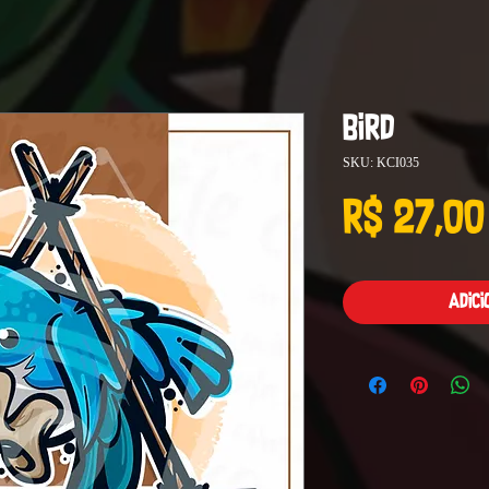
Bird
SKU: KCI035
R$ 27,00
Adic