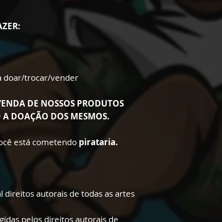
AZER:
ra doar/trocar/vender
VENDA DE NOSSOS PRODUTOS
O A DOAÇÃO DOS MESMOS.
 você está cometendo
pirataria.
 direitos autorais de todas as artes
gidas pelos direitos autorais de