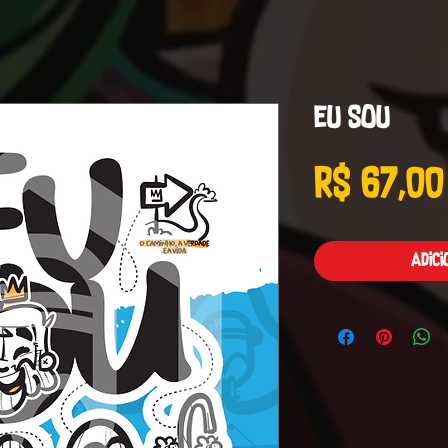
Eu Sou
R$ 67,00
Adic