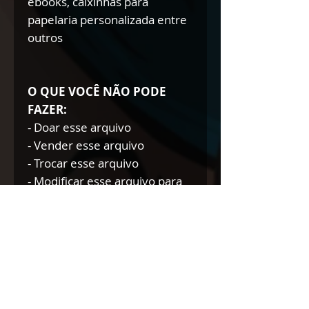
ebooks, caixinhas para
papelaria personalizada entre
outros
O QUE VOCÊ NÃO PODE
FAZER:
- Doar esse arquivo
- Vender esse arquivo
- Trocar esse arquivo
- Modificar esse arquivo para
doar/trocar/vender
NÃO AUTORIZAMOS A
REVENDA DE NOSSOS
PRODUTOS DIGITAIS NEM
TÃO POUCO A DOAÇÃO DOS
MESMOS.