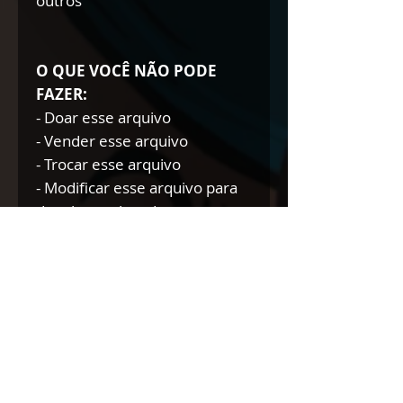
outros
O QUE VOCÊ NÃO PODE
FAZER:
- Doar esse arquivo
- Vender esse arquivo
- Trocar esse arquivo
- Modificar esse arquivo para
doar/trocar/vender
NÃO AUTORIZAMOS A
REVENDA DE NOSSOS
PRODUTOS DIGITAIS NEM
TÃO POUCO A DOAÇÃO DOS
MESMOS.
Se você comete tal prática,