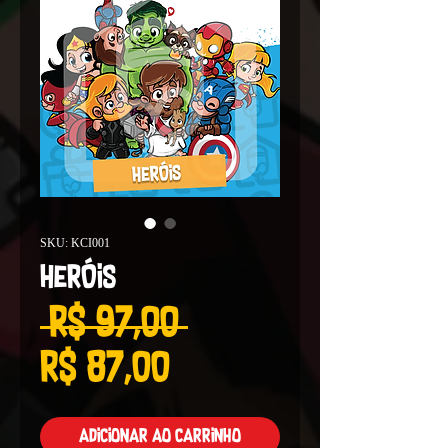
SKU: KCI001
Heróis
Preço
 R$ 97,00 
Preço
normal
R$ 87,00
promocional
Adicionar ao carrinho