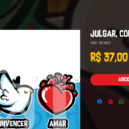
Julgar, C
SKU: KCI012
R$ 37,00
Adic