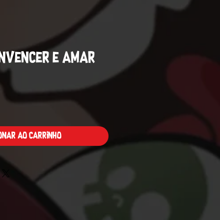
onvencer e Amar
Preço
ionar ao carrinho