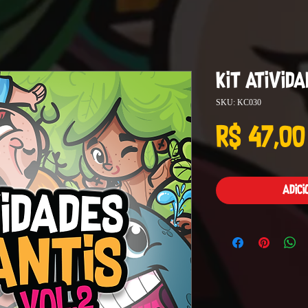
Kit Ativida
SKU: KC030
R$ 47,00
Adic