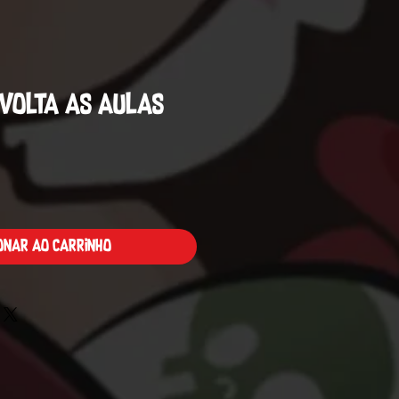
l Volta as Aulas
Preço
ionar ao carrinho