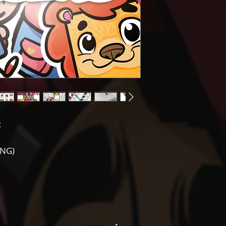
:
PNG)