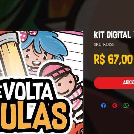
Kit Digita
SKU: KC056
R$ 67,00
Adic