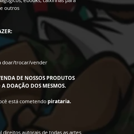
edagógicos, ebooks, caixinhas para
re outros
AZER:
ra doar/trocar/vender
VENDA DE NOSSOS PRODUTOS
O A DOAÇÃO DOS MESMOS.
 você está cometendo
pirataria.
 direitos autorais de todas as artes