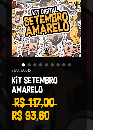
SKU: KC045
Kit Setembro
Amarelo
Preço
 R$ 117,00 
Preço
normal
R$ 93,60
promocional