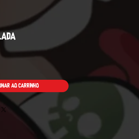
lada
Preço
ionar ao carrinho