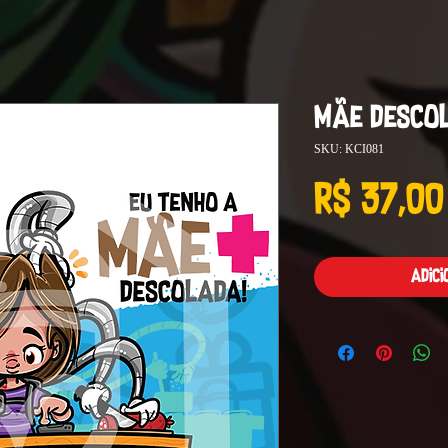
Mãe Desco
SKU: KCI081
R$ 37,00
Adic