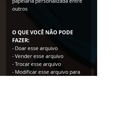
papelaria personalizada entre
outros
O QUE VOCÊ NÃO PODE
FAZER:
- Doar esse arquivo
- Vender esse arquivo
- Trocar esse arquivo
- Modificar esse arquivo para
doar/trocar/vender
NÃO AUTORIZAMOS A
REVENDA DE NOSSOS
PRODUTOS DIGITAIS NEM
TÃO POUCO A DOAÇÃO DOS
MESMOS.