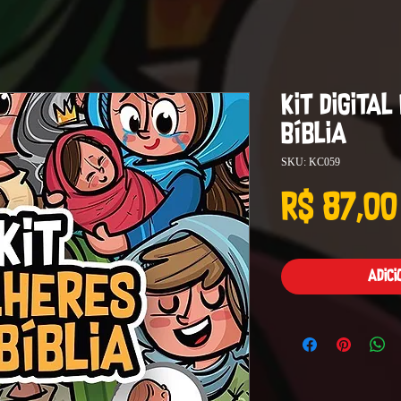
Kit Digital
Bíblia
SKU: KC059
R$ 87,00
Adic