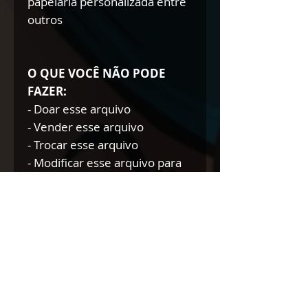
papelaria personalizada entre
outros
O QUE VOCÊ NÃO PODE
FAZER:
- Doar esse arquivo
- Vender esse arquivo
- Trocar esse arquivo
- Modificar esse arquivo para
doar/trocar/vender
NÃO AUTORIZAMOS A
REVENDA DE NOSSOS
PRODUTOS DIGITAIS NEM
TÃO POUCO A DOAÇÃO DOS
MESMOS.