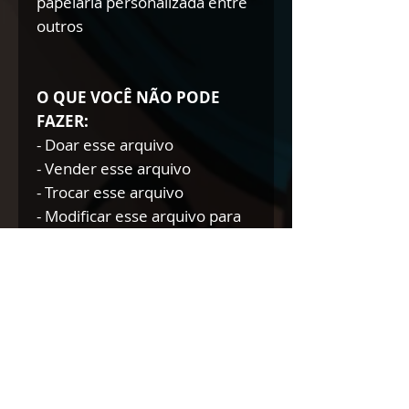
papelaria personalizada entre
outros
O QUE VOCÊ NÃO PODE
FAZER:
- Doar esse arquivo
- Vender esse arquivo
- Trocar esse arquivo
- Modificar esse arquivo para
doar/trocar/vender
NÃO AUTORIZAMOS A
REVENDA DE NOSSOS
PRODUTOS DIGITAIS NEM
TÃO POUCO A DOAÇÃO DOS
MESMOS.