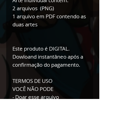
Arte individual contém:
2 arquivos (PNG)
1 arquivo em PDF contendo as
duas artes
Este produto é DIGITAL.
Dowloand instantâneo após a
confirmação do pagamento.
TERMOS DE USO
VOCÊ NÃO PODE
- Doar esse arquivo
- Vender esse arquivo
- Trocar esse arquivo
- Modificar esse arquivo para
doar/trocar/vender
As artes do Kafofu são