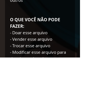
outros
O QUE VOCÊ NÃO PODE
FAZER:
- Doar esse arquivo
- Vender esse arquivo
- Trocar esse arquivo
- Modificar esse arquivo para
doar/trocar/vender
NÃO AUTORIZAMOS A
REVENDA DE NOSSOS
PRODUTOS DIGITAIS NEM
TÃO POUCO A DOAÇÃO DOS
MESMOS.
Se você comete tal prática