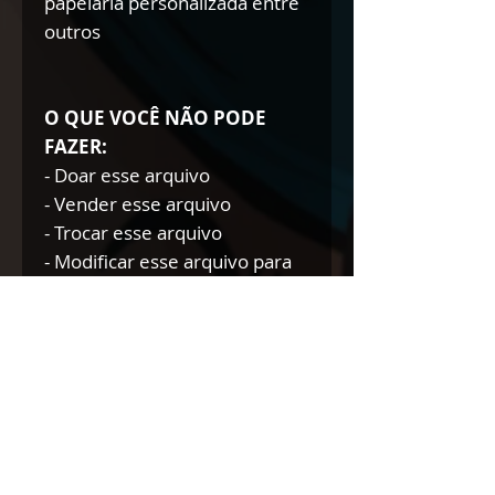
papelaria personalizada entre
outros
O QUE VOCÊ NÃO PODE
FAZER:
- Doar esse arquivo
- Vender esse arquivo
- Trocar esse arquivo
- Modificar esse arquivo para
doar/trocar/vender
NÃO AUTORIZAMOS A
REVENDA DE NOSSOS
PRODUTOS DIGITAIS NEM
TÃO POUCO A DOAÇÃO DOS
MESMOS.