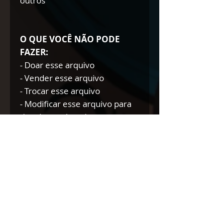
outros
O QUE VOCÊ NÃO PODE
FAZER:
- Doar esse arquivo
- Vender esse arquivo
- Trocar esse arquivo
- Modificar esse arquivo para
doar/trocar/vender
NÃO AUTORIZAMOS A
REVENDA DE NOSSOS
PRODUTOS DIGITAIS NEM
TÃO POUCO A DOAÇÃO DOS
MESMOS.
Se você comete tal prática,